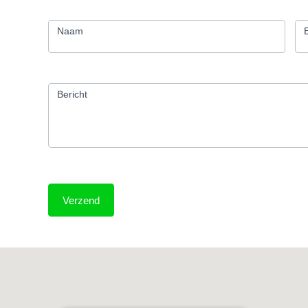
contactpage
form
Naam
Bericht
Verzend