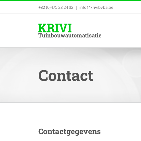
Skip
+32 (0)475 28 24 32
|
info@krivibvba.be
to
content
Contact
Contactgegevens